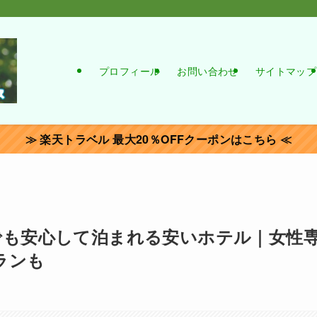
プロフィール
お問い合わせ
サイトマップ
≫ 楽天トラベル 最大20％OFFクーポンはこちら ≪
でも安心して泊まれる安いホテル｜女性
ランも