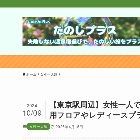
ホーム
女性一人旅
【東京駅周辺】女性一人
2024
10/09
用フロアやレディースプ
女性一人旅
2026年4月18日