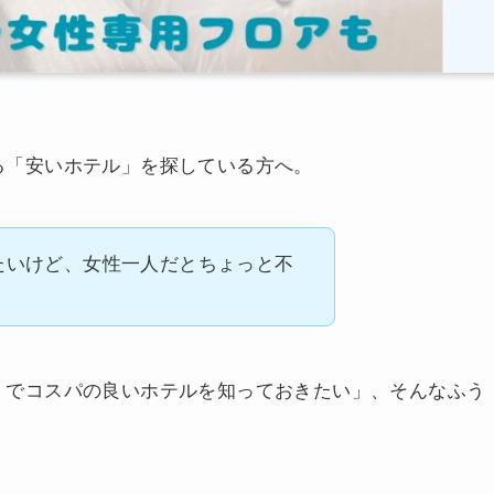
る「安いホテル」を探している方へ。
たいけど、女性一人だとちょっと不
くでコスパの良いホテルを知っておきたい」、そんなふう