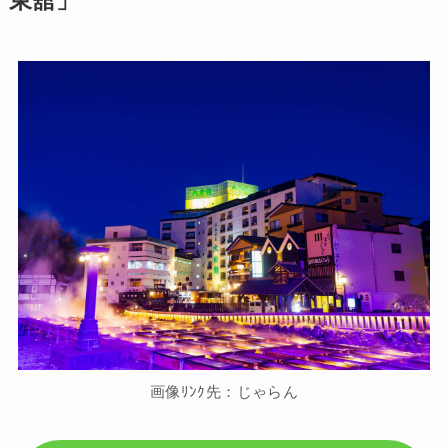
東舘」
画像ﾘﾝｸ先：じゃらん